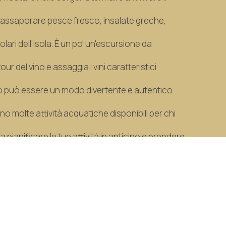
 di assaporare pesce fresco, insalate greche,
lari dell'isola. È un po' un'escursione da
our del vino e assaggia i vini caratteristici
sino può essere un modo divertente e autentico
ono molte attività acquatiche disponibili per chi
 pianificare le tue attività in anticipo e prendere