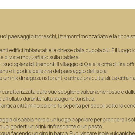
suoi paesaggi pittoreschi, i tramonti mozzafiato e la ricca 
nti edifici imbiancati e le chiese dalla cupola blu. È il luogo
e di viste mozzafiato sulla caldera.
uoi splendidi tramonti. Il villaggio di Oia e la città di Fira o
tre ti godi la bellezza del paesaggio dell'isola.
ffre un mix di negozi, ristoranti e attrazioni culturali. La citt
caratterizzata dalle sue scogliere vulcaniche rosse e dall
affollato durante l'alta stagione turistica.
a l'antica città minoica che fu sepolta per secoli sotto la cen
piaggia di sabbia nera è un luogo popolare per prendere il so
 puoi goderti un drink rinfrescante o un pasto.
acqua facendo un giro in barca. Puoi visitare isole vulcaniche