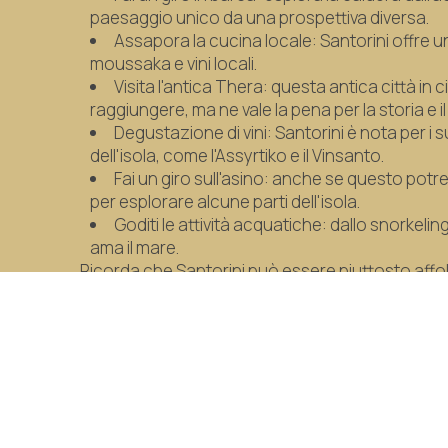
paesaggio unico da una prospettiva diversa.
Assapora la cucina locale: Santorini offre un
moussaka e vini locali.
Visita l'antica Thera: questa antica città in 
raggiungere, ma ne vale la pena per la storia e i
Degustazione di vini: Santorini è nota per i su
dell'isola, come l'Assyrtiko e il Vinsanto.
Fai un giro sull'asino: anche se questo potr
per esplorare alcune parti dell'isola.
Goditi le attività acquatiche: dallo snorkelin
ama il mare.
Ricorda che Santorini può essere piuttosto affolla
in considerazione la visita durante le stagioni in