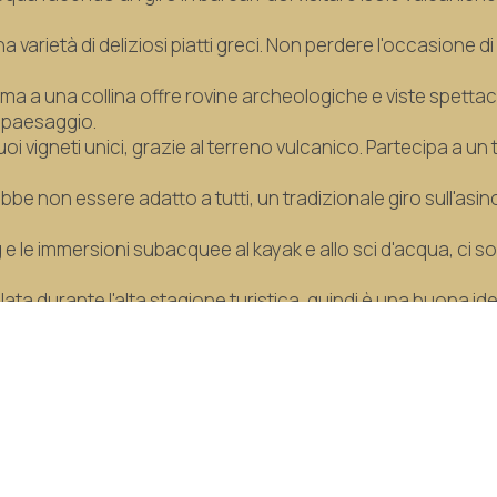
a varietà di deliziosi piatti greci. Non perdere l'occasione
cima a una collina offre rovine archeologiche e viste spettaco
l paesaggio.
oi vigneti unici, grazie al terreno vulcanico. Partecipa a un t
ebbe non essere adatto a tutti, un tradizionale giro sull'a
g e le immersioni subacquee al kayak e allo sci d'acqua, ci s
ta durante l'alta stagione turistica, quindi è una buona idea
termedie per un'esperienza più rilassata.< /div>