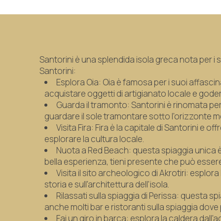
Santorini è una splendida isola greca nota per i 
Santorini:
Esplora Oia: Oia è famosa per i suoi affascina
acquistare oggetti di artigianato locale e goder
Guarda il tramonto: Santorini è rinomata per i s
guardare il sole tramontare sotto l'orizzonte men
Visita Fira: Fira è la capitale di Santorini e o
esplorare la cultura locale.
Nuota a Red Beach: questa spiaggia unica è 
bella esperienza, tieni presente che può essere 
Visita il sito archeologico di Akrotiri: esplor
storia e sull'architettura dell'isola.
Rilassati sulla spiaggia di Perissa: questa s
anche molti bar e ristoranti sulla spiaggia dove
Fai un giro in barca: esplora la caldera dall'